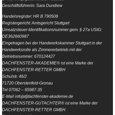
Geschäftsführerin: Sara Dundiew
Handelsregister: HR B 790508
Registergericht: Amtsgericht Stuttgart
Umsatzsteuer-Identifikationsnummer gem. § 27a UStG:
DE362660987
Eingetragen bei der Handwerkskammer Stuttgart in der
Handwerksrolle als Zimmererbetrieb mit der
Betriebsnummer: 670124427
DACHFENSTER-AKADEMIE® ist eine Marke der
DACHFENSTER-RETTER GMBH
Schulstr. 46/2
71720 Oberstenfeld-Gronau
Tel 07062 – 65987-35
E-Mail info[at]dachfenster-akademie.de
DACHFENSTER-GUTACHTER® ist eine Marke der
DACHFENSTER-RETTER GMBH