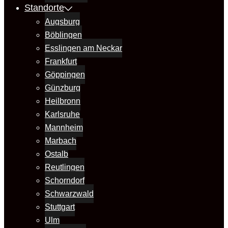
Standorte
Augsburg
Böblingen
Esslingen am Neckar
Frankfurt
Göppingen
Günzburg
Heilbronn
Karlsruhe
Mannheim
Marbach
Ostalb
Reutlingen
Schorndorf
Schwarzwald
Stuttgart
Ulm