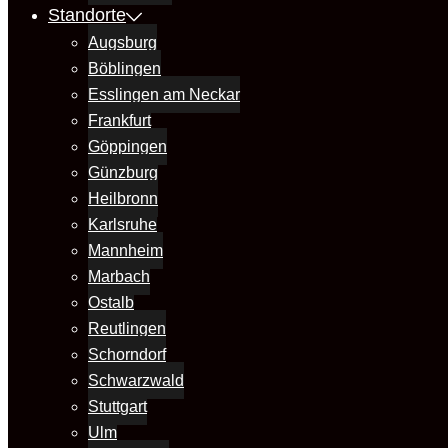
Standorte
Augsburg
Böblingen
Esslingen am Neckar
Frankfurt
Göppingen
Günzburg
Heilbronn
Karlsruhe
Mannheim
Marbach
Ostalb
Reutlingen
Schorndorf
Schwarzwald
Stuttgart
Ulm