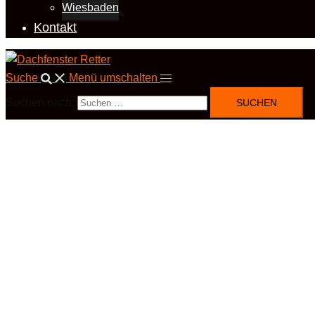
Wiesbaden
Kontakt
Suche
Menü umschalten
Suchen nach: