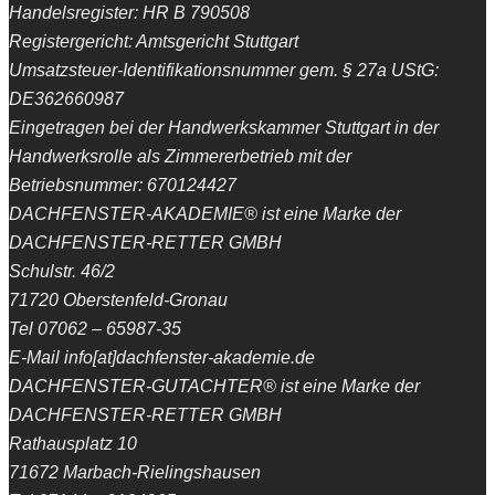
Handelsregister: HR B 790508
Registergericht: Amtsgericht Stuttgart
Umsatzsteuer-Identifikationsnummer gem. § 27a UStG:
DE362660987
Eingetragen bei der Handwerkskammer Stuttgart in der
Handwerksrolle als Zimmererbetrieb mit der
Betriebsnummer: 670124427
DACHFENSTER-AKADEMIE® ist eine Marke der
DACHFENSTER-RETTER GMBH
Schulstr. 46/2
71720 Oberstenfeld-Gronau
Tel 07062 – 65987-35
E-Mail info[at]dachfenster-akademie.de
DACHFENSTER-GUTACHTER® ist eine Marke der
DACHFENSTER-RETTER GMBH
Rathausplatz 10
71672 Marbach-Rielingshausen