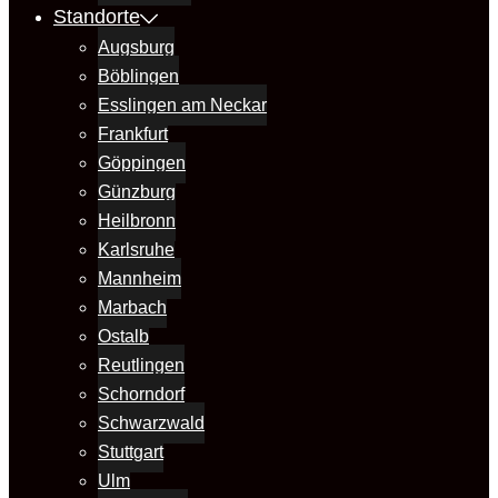
Standorte
Augsburg
Böblingen
Esslingen am Neckar
Frankfurt
Göppingen
Günzburg
Heilbronn
Karlsruhe
Mannheim
Marbach
Ostalb
Reutlingen
Schorndorf
Schwarzwald
Stuttgart
Ulm