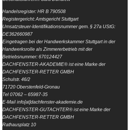
Handelsregister: HR B 790508
Registergericht: Amtsgericht Stuttgart
Umsatzsteuer-Identifikationsnummer gem. § 27a UStG:
DE362660987
Eingetragen bei der Handwerkskammer Stuttgart in der
Handwerksrolle als Zimmererbetrieb mit der
Betriebsnummer: 670124427
DACHFENSTER-AKADEMIE® ist eine Marke der
DACHFENSTER-RETTER GMBH
Schulstr. 46/2
71720 Oberstenfeld-Gronau
Tel 07062 – 65987-35
E-Mail info[at]dachfenster-akademie.de
DACHFENSTER-GUTACHTER® ist eine Marke der
DACHFENSTER-RETTER GMBH
Rathausplatz 10