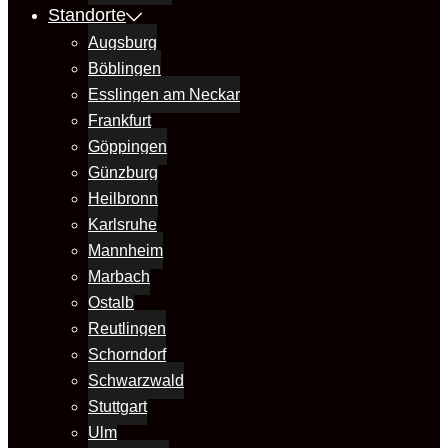
Standorte
Augsburg
Böblingen
Esslingen am Neckar
Frankfurt
Göppingen
Günzburg
Heilbronn
Karlsruhe
Mannheim
Marbach
Ostalb
Reutlingen
Schorndorf
Schwarzwald
Stuttgart
Ulm