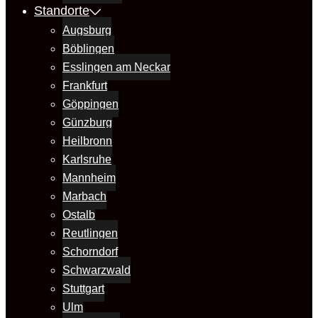
Standorte
Augsburg
Böblingen
Esslingen am Neckar
Frankfurt
Göppingen
Günzburg
Heilbronn
Karlsruhe
Mannheim
Marbach
Ostalb
Reutlingen
Schorndorf
Schwarzwald
Stuttgart
Ulm