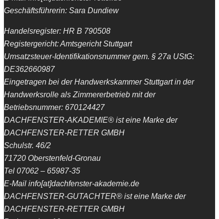
Geschäftsführerin: Sara Dundiew
Handelsregister: HR B 790508
Registergericht: Amtsgericht Stuttgart
Umsatzsteuer-Identifikationsnummer gem. § 27a UStG:
DE362660987
Eingetragen bei der Handwerkskammer Stuttgart in der
Handwerksrolle als Zimmererbetrieb mit der
Betriebsnummer: 670124427
DACHFENSTER-AKADEMIE® ist eine Marke der
DACHFENSTER-RETTER GMBH
Schulstr. 46/2
71720 Oberstenfeld-Gronau
Tel 07062 – 65987-35
E-Mail info[at]dachfenster-akademie.de
DACHFENSTER-GUTACHTER® ist eine Marke der
DACHFENSTER-RETTER GMBH