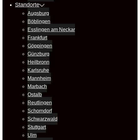
Standorte
Augsburg
Böblingen
Esslingen am Neckar
Frankfurt
Göppingen
Günzburg
Heilbronn
Karlsruhe
Mannheim
Marbach
Ostalb
Reutlingen
Schorndorf
Schwarzwald
Stuttgart
Ulm