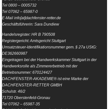
Tel 0800 – 0005732
Tel 07062 – 65987-0
E-Mail info[at]dachfenster-retter.de
Geschäftsführerin: Sara Dundiew
Handelsregister: HR B 790508
Registergericht: Amtsgericht Stuttgart
Umsatzsteuer-Identifikationsnummer gem. § 27a UStG:
DE362660987
Eingetragen bei der Handwerkskammer Stuttgart in der
Handwerksrolle als Zimmererbetrieb mit der
Betriebsnummer: 670124427
DACHFENSTER-AKADEMIE® ist eine Marke der
DACHFENSTER-RETTER GMBH
Schulstr. 46/2
71720 Oberstenfeld-Gronau
Tel 07062 – 65987-35