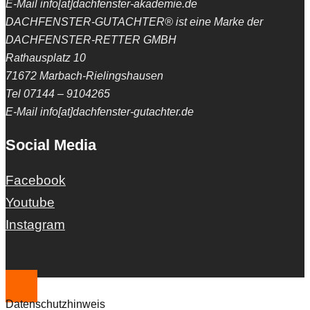
E-Mail info[at]dachfenster-akademie.de
DACHFENSTER-GUTACHTER® ist eine Marke der
DACHFENSTER-RETTER GMBH
Rathausplatz 10
71672 Marbach-Rielingshausen
Tel 07144 – 9104265
E-Mail info[at]dachfenster-gutachter.de
Social Media
Facebook
Youtube
Instagram
Datenschutzhinweis