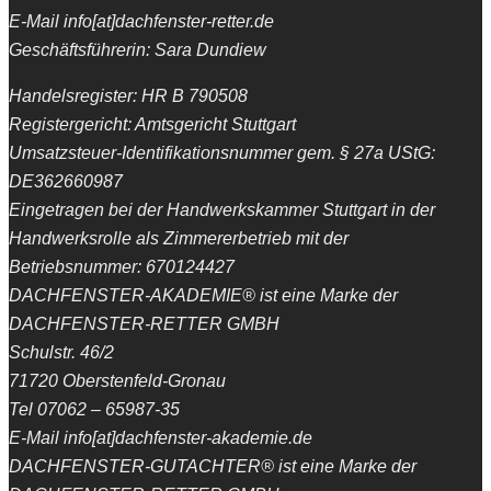
E-Mail info[at]dachfenster-retter.de
Geschäftsführerin: Sara Dundiew
Handelsregister: HR B 790508
Registergericht: Amtsgericht Stuttgart
Umsatzsteuer-Identifikationsnummer gem. § 27a UStG:
DE362660987
Eingetragen bei der Handwerkskammer Stuttgart in der
Handwerksrolle als Zimmererbetrieb mit der
Betriebsnummer: 670124427
DACHFENSTER-AKADEMIE® ist eine Marke der
DACHFENSTER-RETTER GMBH
Schulstr. 46/2
71720 Oberstenfeld-Gronau
Tel 07062 – 65987-35
E-Mail info[at]dachfenster-akademie.de
DACHFENSTER-GUTACHTER® ist eine Marke der