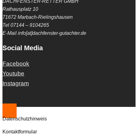
DACHFENSTER-RETTER GMBH
Rathausplatz 10
71672 Marbach-Rielingshausen
Tel 07144 – 9104265
E-Mail info[at]dachfenster-gutachter.de
Social Media
Facebook
Youtube
Instagram
Datenschutzhinweis
Kontaktformular