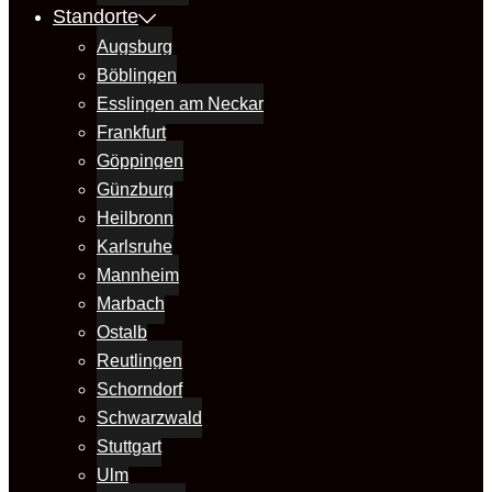
Standorte
Augsburg
Böblingen
Esslingen am Neckar
Frankfurt
Göppingen
Günzburg
Heilbronn
Karlsruhe
Mannheim
Marbach
Ostalb
Reutlingen
Schorndorf
Schwarzwald
Stuttgart
Ulm