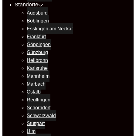
Standorte
Augsburg
Böblingen
Esslingen am Neckar
Frankfurt
Göppingen
Günzburg
Heilbronn
Karlsruhe
Mannheim
Marbach
Ostalb
Reutlingen
Schorndorf
Schwarzwald
Stuttgart
Ulm