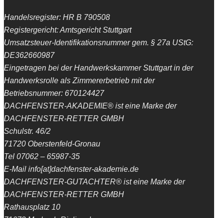
Handelsregister: HR B 790508
Registergericht: Amtsgericht Stuttgart
Umsatzsteuer-Identifikationsnummer gem. § 27a UStG:
DE362660987
Eingetragen bei der Handwerkskammer Stuttgart in der
Handwerksrolle als Zimmererbetrieb mit der
Betriebsnummer: 670124427
DACHFENSTER-AKADEMIE® ist eine Marke der
DACHFENSTER-RETTER GMBH
Schulstr. 46/2
71720 Oberstenfeld-Gronau
Tel 07062 – 65987-35
E-Mail info[at]dachfenster-akademie.de
DACHFENSTER-GUTACHTER® ist eine Marke der
DACHFENSTER-RETTER GMBH
Rathausplatz 10