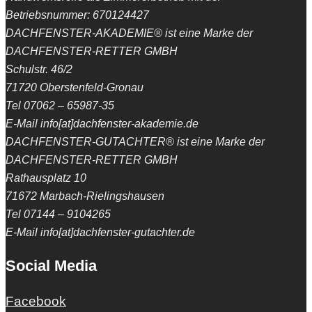
Betriebsnummer: 670124427
DACHFENSTER-AKADEMIE® ist eine Marke der
DACHFENSTER-RETTER GMBH
Schulstr. 46/2
71720 Oberstenfeld-Gronau
Tel 07062 – 65987-35
E-Mail info[at]dachfenster-akademie.de
DACHFENSTER-GUTACHTER® ist eine Marke der
DACHFENSTER-RETTER GMBH
Rathausplatz 10
71672 Marbach-Rielingshausen
Tel 07144 – 9104265
E-Mail info[at]dachfenster-gutachter.de
Social Media
Facebook