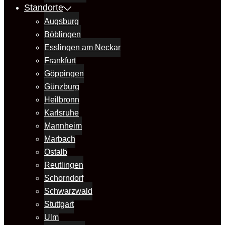
Standorte
Augsburg
Böblingen
Esslingen am Neckar
Frankfurt
Göppingen
Günzburg
Heilbronn
Karlsruhe
Mannheim
Marbach
Ostalb
Reutlingen
Schorndorf
Schwarzwald
Stuttgart
Ulm