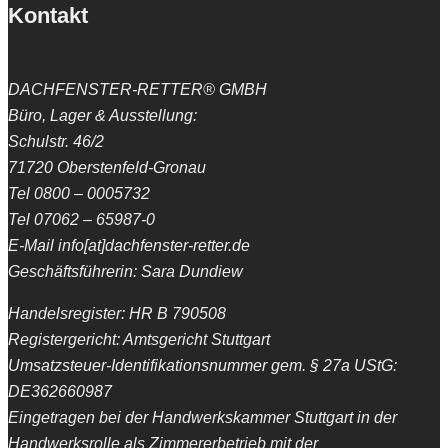
Kontakt
DACHFENSTER-RETTER® GMBH
Büro, Lager & Ausstellung:
Schulstr. 46/2
71720 Oberstenfeld-Gronau
Tel 0800 – 0005732
Tel 07062 – 65987-0
E-Mail info[at]dachfenster-retter.de
Geschäftsführerin: Sara Dundiew
Handelsregister: HR B 790508
Registergericht: Amtsgericht Stuttgart
Umsatzsteuer-Identifikationsnummer gem. § 27a UStG:
DE362660987
Eingetragen bei der Handwerkskammer Stuttgart in der
Handwerksrolle als Zimmererbetrieb mit der