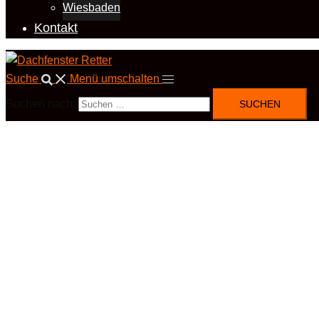
Wiesbaden
Kontakt
Suche
Menü umschalten
Suchen nach: