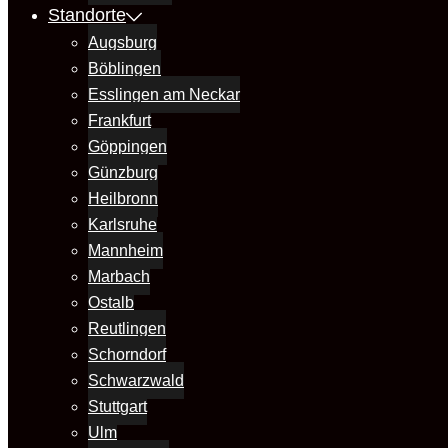
Standorte
Augsburg
Böblingen
Esslingen am Neckar
Frankfurt
Göppingen
Günzburg
Heilbronn
Karlsruhe
Mannheim
Marbach
Ostalb
Reutlingen
Schorndorf
Schwarzwald
Stuttgart
Ulm