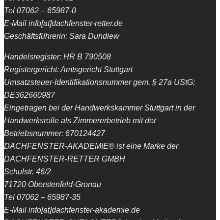
Tel 07062 – 65987-0
E-Mail info[at]dachfenster-retter.de
Geschäftsführerin: Sara Dundiew
Handelsregister: HR B 790508
Registergericht: Amtsgericht Stuttgart
Umsatzsteuer-Identifikationsnummer gem. § 27a UStG:
DE362660987
Eingetragen bei der Handwerkskammer Stuttgart in der
Handwerksrolle als Zimmererbetrieb mit der
Betriebsnummer: 670124427
DACHFENSTER-AKADEMIE® ist eine Marke der
DACHFENSTER-RETTER GMBH
Schulstr. 46/2
71720 Oberstenfeld-Gronau
Tel 07062 – 65987-35
E-Mail info[at]dachfenster-akademie.de