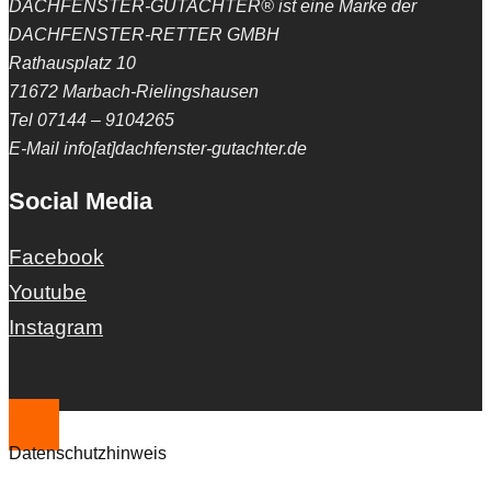
DACHFENSTER-GUTACHTER® ist eine Marke der
DACHFENSTER-RETTER GMBH
Rathausplatz 10
71672 Marbach-Rielingshausen
Tel 07144 – 9104265
E-Mail info[at]dachfenster-gutachter.de
Social Media
Facebook
Youtube
Instagram
Datenschutzhinweis