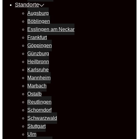
Standorte
Augsburg
Böblingen
Esslingen am Neckar
Frankfurt
Göppingen
Günzburg
Heilbronn
Karlsruhe
Mannheim
Marbach
Ostalb
Reutlingen
Schorndorf
Schwarzwald
Stuttgart
Ulm