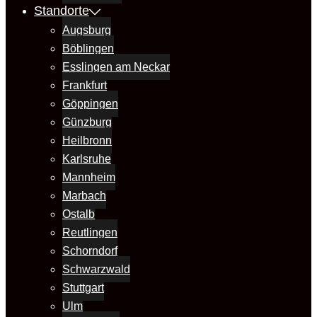
Standorte
Augsburg
Böblingen
Esslingen am Neckar
Frankfurt
Göppingen
Günzburg
Heilbronn
Karlsruhe
Mannheim
Marbach
Ostalb
Reutlingen
Schorndorf
Schwarzwald
Stuttgart
Ulm