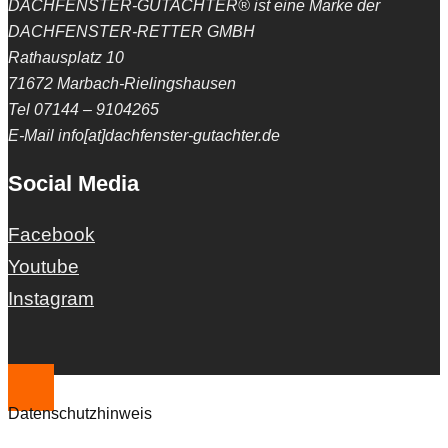
DACHFENSTER-GUTACHTER® ist eine Marke der
DACHFENSTER-RETTER GMBH
Rathausplatz 10
71672 Marbach-Rielingshausen
Tel 07144 – 9104265
E-Mail info[at]dachfenster-gutachter.de
Social Media
Facebook
Youtube
Instagram
Datenschutzhinweis