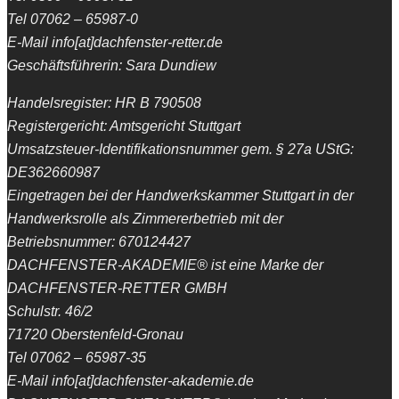
Tel 07062 – 65987-0
E-Mail info[at]dachfenster-retter.de
Geschäftsführerin: Sara Dundiew
Handelsregister: HR B 790508
Registergericht: Amtsgericht Stuttgart
Umsatzsteuer-Identifikationsnummer gem. § 27a UStG:
DE362660987
Eingetragen bei der Handwerkskammer Stuttgart in der
Handwerksrolle als Zimmererbetrieb mit der
Betriebsnummer: 670124427
DACHFENSTER-AKADEMIE® ist eine Marke der
DACHFENSTER-RETTER GMBH
Schulstr. 46/2
71720 Oberstenfeld-Gronau
Tel 07062 – 65987-35
E-Mail info[at]dachfenster-akademie.de