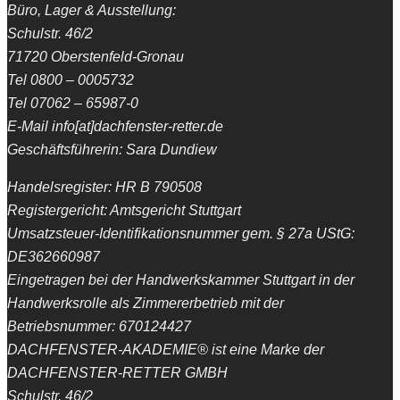
Büro, Lager & Ausstellung:
Schulstr. 46/2
71720 Oberstenfeld-Gronau
Tel 0800 – 0005732
Tel 07062 – 65987-0
E-Mail info[at]dachfenster-retter.de
Geschäftsführerin: Sara Dundiew
Handelsregister: HR B 790508
Registergericht: Amtsgericht Stuttgart
Umsatzsteuer-Identifikationsnummer gem. § 27a UStG:
DE362660987
Eingetragen bei der Handwerkskammer Stuttgart in der
Handwerksrolle als Zimmererbetrieb mit der
Betriebsnummer: 670124427
DACHFENSTER-AKADEMIE® ist eine Marke der
DACHFENSTER-RETTER GMBH
Schulstr. 46/2