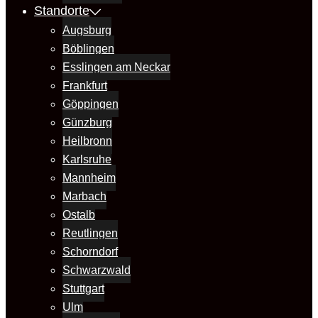
Standorte
Augsburg
Böblingen
Esslingen am Neckar
Frankfurt
Göppingen
Günzburg
Heilbronn
Karlsruhe
Mannheim
Marbach
Ostalb
Reutlingen
Schorndorf
Schwarzwald
Stuttgart
Ulm