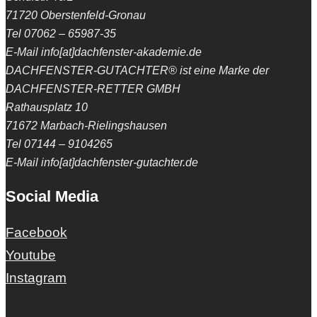
71720 Oberstenfeld-Gronau
Tel 07062 – 65987-35
E-Mail info[at]dachfenster-akademie.de
DACHFENSTER-GUTACHTER® ist eine Marke der
DACHFENSTER-RETTER GMBH
Rathausplatz 10
71672 Marbach-Rielingshausen
Tel 07144 – 9104265
E-Mail info[at]dachfenster-gutachter.de
Social Media
Facebook
Youtube
Instagram