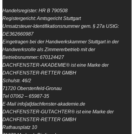
Handelsregister: HR B 790508
Registergericht: Amtsgericht Stuttgart
Umsatzsteuer-Identifikationsnummer gem. § 27a UStG:
DE362660987
Eingetragen bei der Handwerkskammer Stuttgart in der
Handwerksrolle als Zimmererbetrieb mit der
Betriebsnummer: 670124427
DACHFENSTER-AKADEMIE® ist eine Marke der
DACHFENSTER-RETTER GMBH
Schulstr. 46/2
71720 Oberstenfeld-Gronau
Tel 07062 – 65987-35
E-Mail info[at]dachfenster-akademie.de
DACHFENSTER-GUTACHTER® ist eine Marke der
DACHFENSTER-RETTER GMBH
Rathausplatz 10