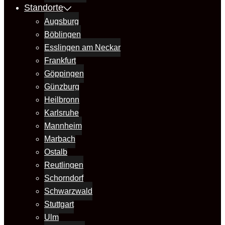
Standorte
Augsburg
Böblingen
Esslingen am Neckar
Frankfurt
Göppingen
Günzburg
Heilbronn
Karlsruhe
Mannheim
Marbach
Ostalb
Reutlingen
Schorndorf
Schwarzwald
Stuttgart
Ulm