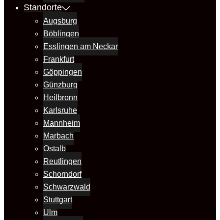
Standorte
Augsburg
Böblingen
Esslingen am Neckar
Frankfurt
Göppingen
Günzburg
Heilbronn
Karlsruhe
Mannheim
Marbach
Ostalb
Reutlingen
Schorndorf
Schwarzwald
Stuttgart
Ulm