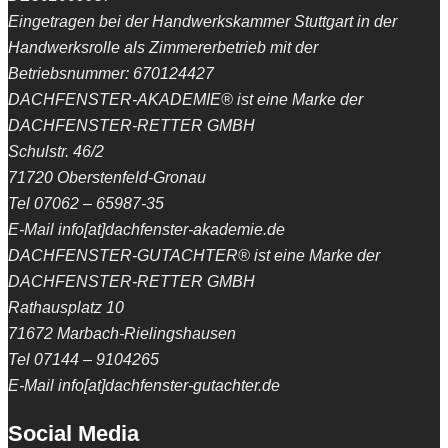
Eingetragen bei der Handwerkskammer Stuttgart in der
Handwerksrolle als Zimmererbetrieb mit der
Betriebsnummer: 670124427
DACHFENSTER-AKADEMIE® ist eine Marke der
DACHFENSTER-RETTER GMBH
Schulstr. 46/2
71720 Oberstenfeld-Gronau
Tel 07062 – 65987-35
E-Mail info[at]dachfenster-akademie.de
DACHFENSTER-GUTACHTER® ist eine Marke der
DACHFENSTER-RETTER GMBH
Rathausplatz 10
71672 Marbach-Rielingshausen
Tel 07144 – 9104265
E-Mail info[at]dachfenster-gutachter.de
Social Media