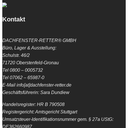
Kontakt
DACHFENSTER-RETTER® GMBH
Büro, Lager & Ausstellung:
Schulstr. 46/2
71720 Oberstenfeld-Gronau
Tel 0800 – 0005732
Tel 07062 – 65987-0
E-Mail info[at]dachfenster-retter.de
Geschäftsführerin: Sara Dundiew
Handelsregister: HR B 790508
Registergericht: Amtsgericht Stuttgart
Umsatzsteuer-Identifikationsnummer gem. § 27a UStG:
DE362660987