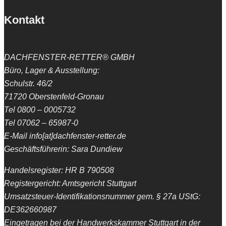
Kontakt
DACHFENSTER-RETTER® GMBH
Büro, Lager & Ausstellung:
Schulstr. 46/2
71720 Oberstenfeld-Gronau
Tel 0800 – 0005732
Tel 07062 – 65987-0
E-Mail info[at]dachfenster-retter.de
Geschäftsführerin: Sara Dundiew
Handelsregister: HR B 790508
Registergericht: Amtsgericht Stuttgart
Umsatzsteuer-Identifikationsnummer gem. § 27a UStG:
DE362660987
Eingetragen bei der Handwerkskammer Stuttgart in der