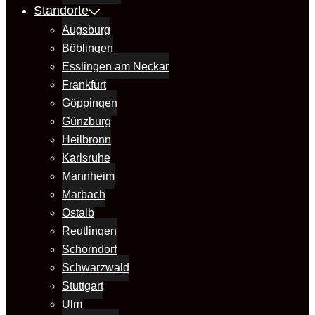
Standorte
Augsburg
Böblingen
Esslingen am Neckar
Frankfurt
Göppingen
Günzburg
Heilbronn
Karlsruhe
Mannheim
Marbach
Ostalb
Reutlingen
Schorndorf
Schwarzwald
Stuttgart
Ulm