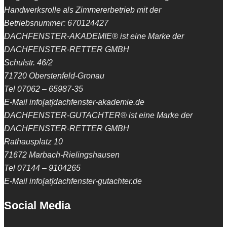
Handwerksrolle als Zimmererbetrieb mit der
Betriebsnummer: 670124427
DACHFENSTER-AKADEMIE® ist eine Marke der
DACHFENSTER-RETTER GMBH
Schulstr. 46/2
71720 Oberstenfeld-Gronau
Tel 07062 – 65987-35
E-Mail info[at]dachfenster-akademie.de
DACHFENSTER-GUTACHTER® ist eine Marke der
DACHFENSTER-RETTER GMBH
Rathausplatz 10
71672 Marbach-Rielingshausen
Tel 07144 – 9104265
E-Mail info[at]dachfenster-gutachter.de
Social Media