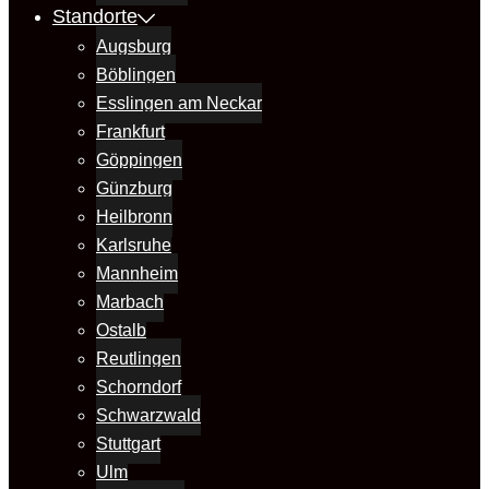
Standorte
Augsburg
Böblingen
Esslingen am Neckar
Frankfurt
Göppingen
Günzburg
Heilbronn
Karlsruhe
Mannheim
Marbach
Ostalb
Reutlingen
Schorndorf
Schwarzwald
Stuttgart
Ulm