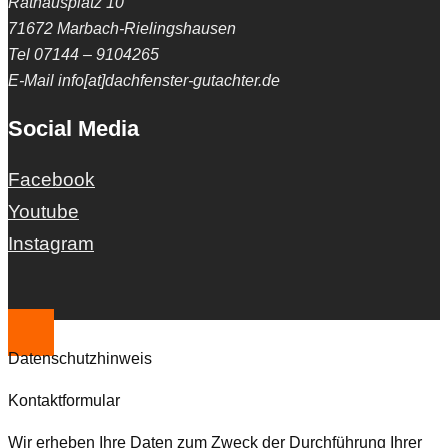
Rathausplatz 10
71672 Marbach-Rielingshausen
Tel 07144 – 9104265
E-Mail info[at]dachfenster-gutachter.de
Social Media
Facebook
Youtube
Instagram
Datenschutzhinweis
Kontaktformular
Wir erheben Ihre Daten zum Zweck der Durchführung Ihrer