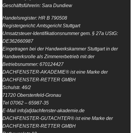
Geschäftsführerin: Sara Dundiew
Handelsregister: HR B 790508
Registergericht: Amtsgericht Stuttgart
Umsatzsteuer-Identifikationsnummer gem. § 27a UStG:
DE362660987
Eingetragen bei der Handwerkskammer Stuttgart in der
Handwerksrolle als Zimmererbetrieb mit der
Betriebsnummer: 670124427
DACHFENSTER-AKADEMIE® ist eine Marke der
DACHFENSTER-RETTER GMBH
Schulstr. 46/2
71720 Oberstenfeld-Gronau
Tel 07062 – 65987-35
E-Mail info[at]dachfenster-akademie.de
DACHFENSTER-GUTACHTER® ist eine Marke der
DACHFENSTER-RETTER GMBH